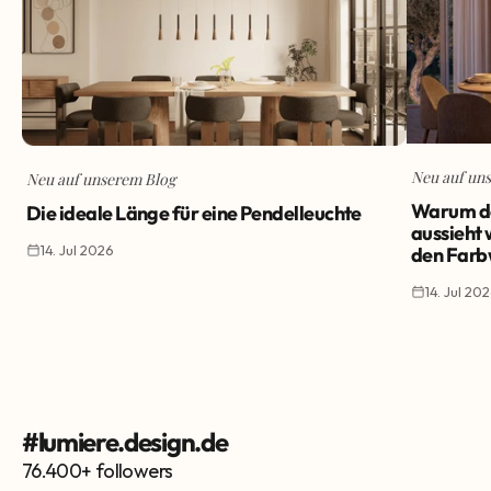
Neu auf un
Neu auf unserem Blog
Warum de
Die ideale Länge für eine Pendelleuchte
aussieht 
14. Jul 2026
den Farb
14. Jul 20
#lumiere.design.de
76.400+ followers