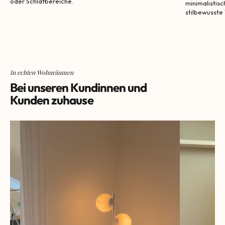
oder Schlafbereiche.
r
minimalistis
stilbewusst
In echten Wohnräumen
Bei unseren Kundinnen und
Kunden zuhause