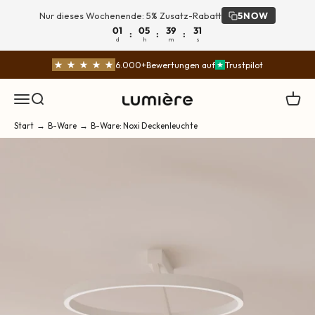
Zum Inhalt springen
Nur dieses Wochenende: 5% Zusatz-Rabatt
5NOW
01
05
39
30
:
:
:
d
h
m
s
Über 125.000 zufriedene Kunden
Navigationsmenü öffnen
Suche öffnen
Waren
LUMIÈRE DESIGN
Start
→
B-Ware
→
B-Ware: Noxi Deckenleuchte