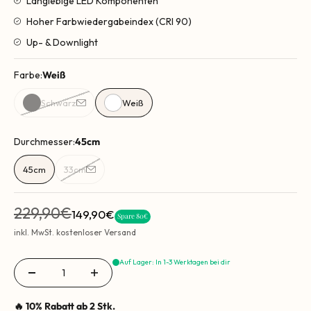
Langlebige LED Komponenten
Hoher Farbwiedergabeindex (CRI 90)
Up- & Downlight
Farbe:
Weiß
Schwarz
Weiß
Durchmesser:
45cm
45cm
33cm
Regulärer Preis
229,90€
Angebot
149,90€
Spare 80€
inkl. MwSt. kostenloser Versand
Auf Lager: In 1-3 Werktagen bei dir
🔥 10% Rabatt ab 2 Stk.