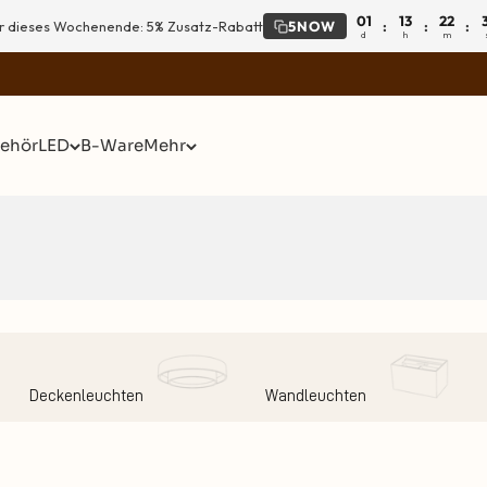
01
13
22
:
:
:
r dieses Wochenende: 5% Zusatz-Rabatt
5NOW
d
h
m
ehör
LED
B-Ware
Mehr
Deckenleuchten
Wandleuchten