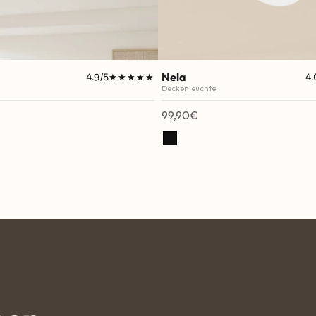
Nela
4.9/5
★★★★★
★★★★★
4.
Deckenleuchte
Angebot
99,90€
Schwarz