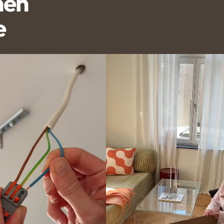
nen
e