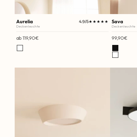
Aurelia
Sava
4.9/5
★★★★★
★★★★★
Deckenleuchte
Deckenleuchte
Angebot
Angebot
ab 119,90€
99,90€
Weiß
Schwarz
Weiß