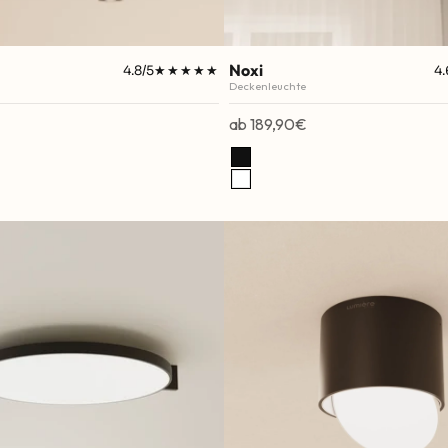
Noxi
4.8/5
★★★★★
★★★★★
4.
Deckenleuchte
Angebot
ab 189,90€
Schwarz
Weiß