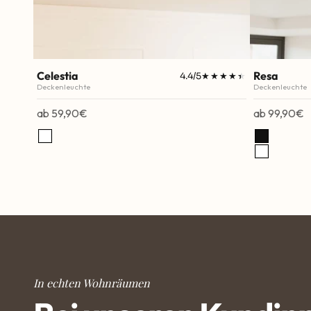
Celestia
Resa
4.4/5
★★★★★
★★★★★
Deckenleuchte
Deckenleuchte
Angebot
Angebot
ab 59,90€
ab 99,90€
Weiß
Schwarz
Weiß
In echten Wohnräumen