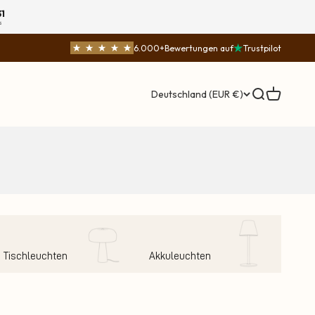
29
s
6.000+
Bewertungen auf
Trustpilot
Suche öffnen
Warenkorb
Deutschland (EUR €)
Tischleuchten
Akkuleuchten