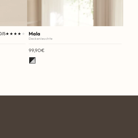
Mala
0/5
★★★★★
★★★★★
Deckenleuchte
Angebot
99,90€
Schwarz / Silber